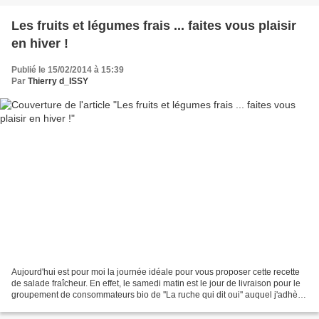
Les fruits et légumes frais ... faites vous plaisir
en hiver !
Publié le 15/02/2014 à 15:39
Par
Thierry d_ISSY
Aujourd'hui est pour moi la journée idéale pour vous proposer cette recette
de salade fraîcheur. En effet, le samedi matin est le jour de livraison pour le
groupement de consommateurs bio de ''La ruche qui dit oui'' auquel j'adhère
depuis peu.Rien de...