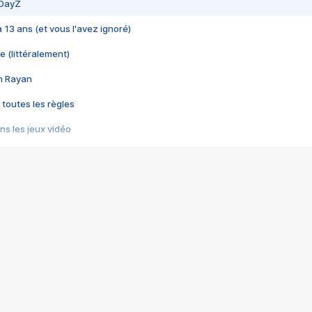
 DayZ
 a 13 ans (et vous l'avez ignoré)
e (littéralement)
im Rayan
 toutes les règles
s les jeux vidéo
us choquant de Rockstar ? - Le scandale BULLY
e plus moche de Steam
du RÊVE tourne au CAUCHEMAR
pendant 8 heures
it… à tort
umiliés par un jeu vidéo
ire - Final Fantasy 8