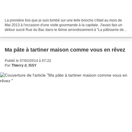
La première fois que je suis tombé sur une telle brioche c'était au mois de
Mai 2013 à l'occasion d'une visite gourmande à la capitale. J'avais fais un
détour sucré Rue du Bac dans le 6ème arrondissement à ''La pâtisserie des
rêves" chez Philippe Conticcini....
Ma pâte à tartiner maison comme vous en rêvez
Publié le 07/02/2014 à 07:22
Par
Thierry d_ISSY