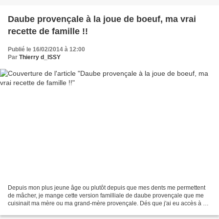
Daube provençale à la joue de boeuf, ma vrai
recette de famille !!
Publié le 16/02/2014 à 12:00
Par
Thierry d_ISSY
Depuis mon plus jeune âge ou plutôt depuis que mes dents me permettent
de mâcher, je mange cette version familliale de daube provençale que me
cuisinait ma mère ou ma grand-mère provençale. Dés que j'ai eu accès à un
"fourneau" je me suis essayé à cette...