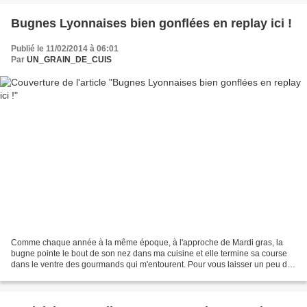
Bugnes Lyonnaises bien gonflées en replay ici !
Publié le 11/02/2014 à 06:01
Par
UN_GRAIN_DE_CUIS
Comme chaque année à la même époque, à l'approche de Mardi gras, la
bugne pointe le bout de son nez dans ma cuisine et elle termine sa course
dans le ventre des gourmands qui m'entourent. Pour vous laisser un peu de
temps jusqu'au 04 mars 2014, date officielle...