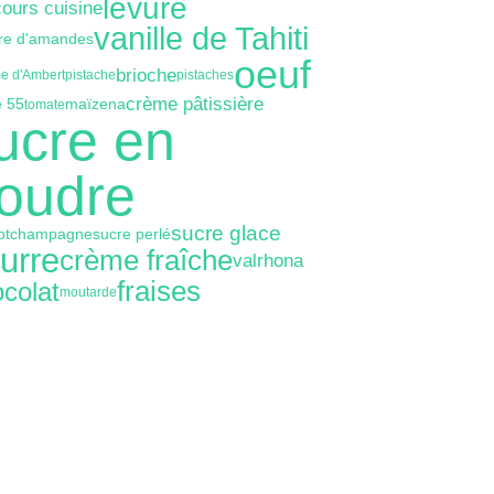
levure
ours cuisine
vanille de Tahiti
re d'amandes
oeuf
brioche
e d'Ambert
pistache
pistaches
crème pâtissière
e 55
maïzena
tomate
ucre en
oudre
sucre glace
ot
champagne
sucre perlé
urre
crème fraîche
valrhona
fraises
colat
moutarde