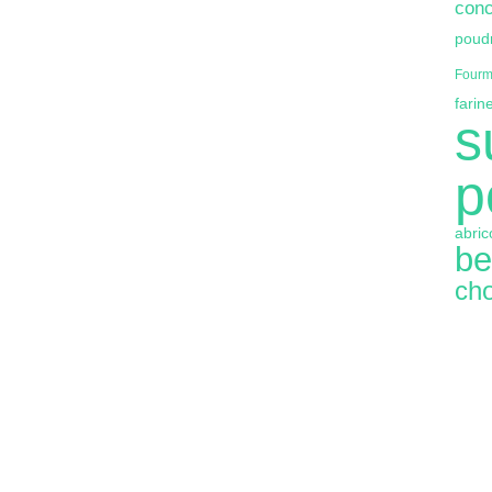
conc
poud
Fourm
farin
s
p
abric
be
cho