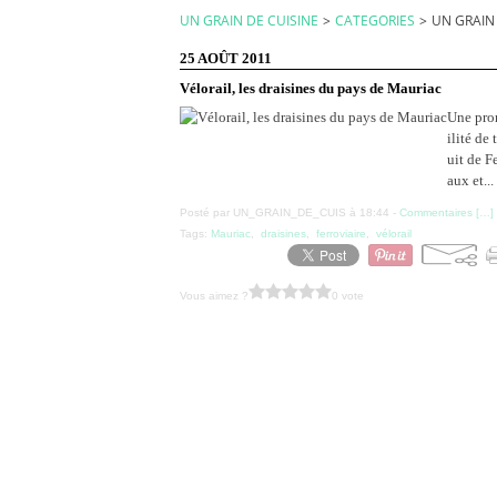
UN GRAIN DE CUISINE
>
CATEGORIES
>
UN GRAIN
25 AOÛT 2011
Vélorail, les draisines du pays de Mauriac
Une prom
ilité de
uit de F
aux et...
Posté par UN_GRAIN_DE_CUIS à 18:44 -
Commentaires [
…
]
Tags:
Mauriac
,
draisines
,
ferroviaire
,
vélorail
Vous aimez ?
0 vote