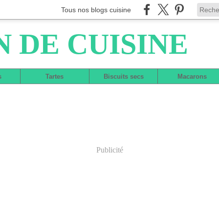
Tous nos blogs cuisine
N DE CUISINE
s
Tartes
Biscuits secs
Macarons
Publicité