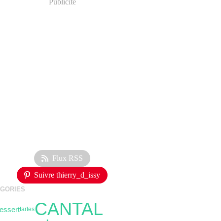
Publicité
Flux RSS
Suivre thierry_d_issy
GORIES
CANTAL
essert
tartes