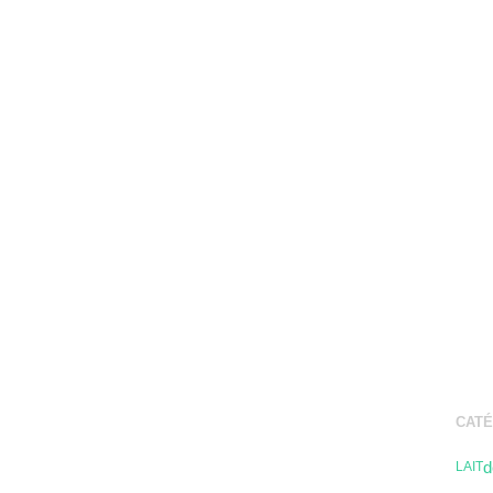
CATÉ
d
LAIT