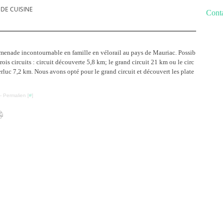
 DE CUISINE
Conta
enade incontournable en famille en vélorail au pays de Mauriac. Possib
 trois circuits : circuit découverte 5,8 km; le grand circuit 21 km ou le circ
erluc 7,2 km. Nous avons opté pour le grand circuit et découvert les plate
- Permalien [
#
]