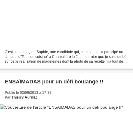
C'est sur le blog de Sophie, une candidate qui, comme moi, a participé au
concours ''Tous en cuisine'' à Chamalière le 2 juin dernier que je suis tombé
sur cette réalisation de madeleines dont la photo de sa recette m'a tout de
suite fait craquer. Je...
ENSAÏMADAS pour un défi boulange !!
Publié le 03/06/2013 à 17:37
Par
Thierry Aurillac