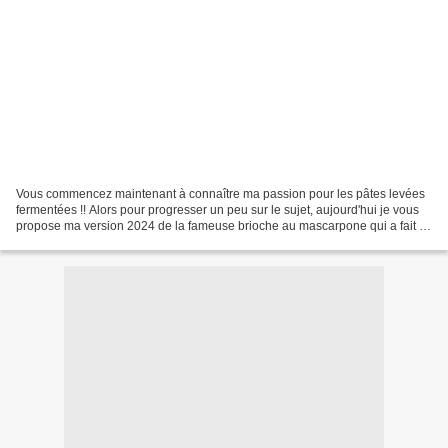
Vous commencez maintenant à connaître ma passion pour les pâtes levées
fermentées !! Alors pour progresser un peu sur le sujet, aujourd'hui je vous
propose ma version 2024 de la fameuse brioche au mascarpone qui a fait la
une des blogs de cuisine il y...