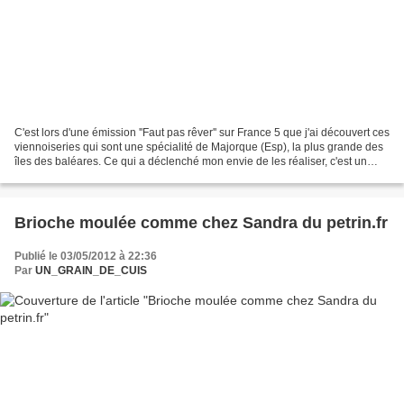
C'est lors d'une émission ''Faut pas rêver'' sur France 5 que j'ai découvert ces
viennoiseries qui sont une spécialité de Majorque (Esp), la plus grande des
îles des baléares. Ce qui a déclenché mon envie de les réaliser, c'est un
défi-boulange sur Facebook...
Brioche moulée comme chez Sandra du petrin.fr
Publié le 03/05/2012 à 22:36
Par
UN_GRAIN_DE_CUIS