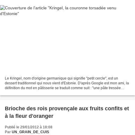
Le Kringel, nom d'origine germanique qui signifie ''petit cercle'', est un
dessert traditionnel qui nous vient d'Estonie. D'après Google est mon ami, la
définition du mot en pâtisserie se traduit comme suit : ''une pâte tressée
recouverte d'un nappage''....
Brioche des rois provençale aux fruits confits et
à la fleur d'oranger
Publié le 29/01/2012 à 18:08
Par
UN_GRAIN_DE_CUIS