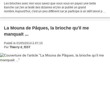
Les brioches avec moi vous savez que vous vous en payez une belle
tranche car j'en ai testé des dizaines et j'en ai publié un grand
nombre.Aujourd'hui, c'est un peu différent car je participe à un défi lancé par
une grande blogueuse, Cricri. Elle nous...
La Mouna de Pâques, la brioche qu'il me
manquait ...
Publié le 01/05/2014 à 07:15
Par
Thierry d_ISSY