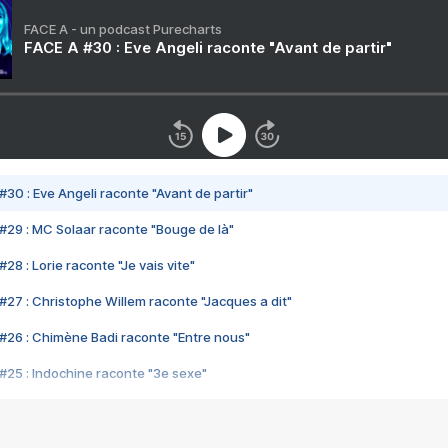
FACE A - un podcast Purecharts
FACE A #30 : Eve Angeli raconte "Avant de partir"
#30 : Eve Angeli raconte "Avant de partir"
#29 : MC Solaar raconte "Bouge de là"
28 : Lorie raconte "Je vais vite"
#27 : Christophe Willem raconte "Jacques a dit"
#26 : Chimène Badi raconte "Entre nous"
#25 : Indochine raconte "3e sexe"
#24 : Zaho raconte "C'est chelou"
#23 : Patrick Bruel raconte "Au café des délices"