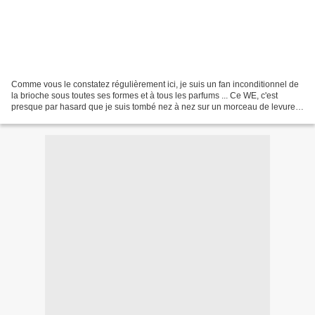
Comme vous le constatez régulièrement ici, je suis un fan inconditionnel de
la brioche sous toutes ses formes et à tous les parfums ... Ce WE, c'est
presque par hasard que je suis tombé nez à nez sur un morceau de levure
de boulanger qui me faisait de...