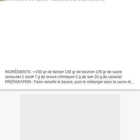
INGRÉDIENTS : • 230 gr de farine• 130 gr de beurre• 135 gr de sucre
semoule• 1 oeuf• 7 g de levure chimique• 2 g de sel• 20 g de caramel
PRÉPARATION : Faire ramollir le beurre, puis le mélanger avec le sucre et le
sel. Ajouter ensuite l'oeuf et malaxer...